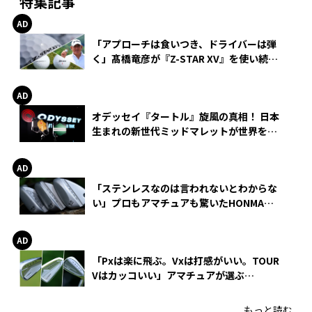
特集記事
「アプローチは食いつき、ドライバーは弾
く」髙橋竜彦が『Z-STAR XV』を使い続け
る理由
オデッセイ『タートル』旋風の真相！ 日本
生まれの新世代ミッドマレットが世界を席
巻
「ステンレスなのは言われないとわからな
い」プロもアマチュアも驚いたHONMA
WEDGEの打感とスピン
「Pxは楽に飛ぶ。Vxは打感がいい。TOUR
Vはカッコいい」アマチュアが選ぶ
HONMA「T//WORLD アイアン」
もっと読む