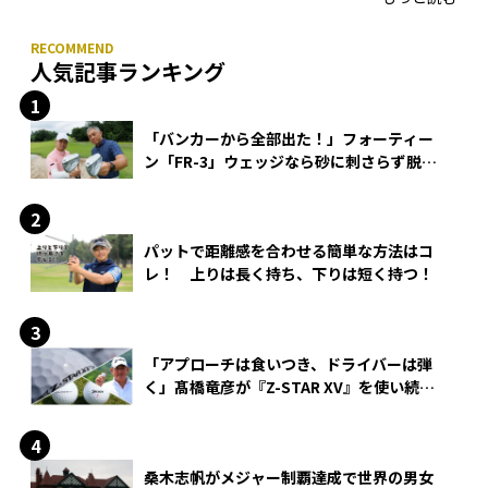
人気記事ランキング
「バンカーから全部出た！」フォーティー
ン「FR-3」ウェッジなら砂に刺さらず脱出
できる？
パットで距離感を合わせる簡単な方法はコ
レ！ 上りは長く持ち、下りは短く持つ！
「アプローチは食いつき、ドライバーは弾
く」髙橋竜彦が『Z-STAR XV』を使い続け
る理由
桑木志帆がメジャー制覇達成で世界の男女