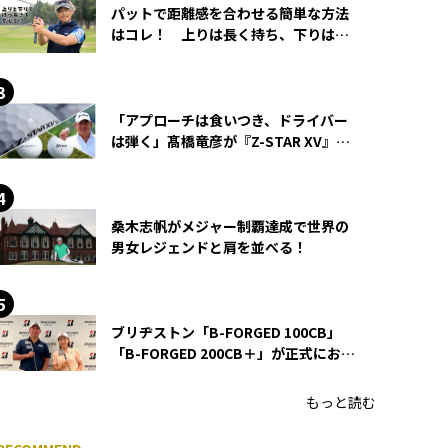
パットで距離感を合わせる簡単な方法
はコレ！ 上りは長く持ち、下りは短
く持つ！
「アプローチは食いつき、ドライバー
は弾く」髙橋竜彦が『Z-STAR XV』を
使い続ける理由
桑木志帆がメジャー制覇達成で世界の
男女レジェンドと肩を並べる！
ブリヂストン「B-FORGED 100CB」
「B-FORGED 200CB＋」が正式にお披
露目！ あのアイアンの正体がついに
明らかに！
もっと読む