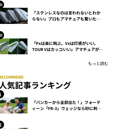
「ステンレスなのは言われないとわか
らない」プロもアマチュアも驚いた
HONMA WEDGEの打感とスピン
「Pxは楽に飛ぶ。Vxは打感がいい。
TOUR Vはカッコいい」アマチュアが選
ぶHONMA「T//WORLD アイアン」
もっと読む
人気記事ランキング
「バンカーから全部出た！」フォーテ
ィーン「FR-3」ウェッジなら砂に刺さ
らず脱出できる？