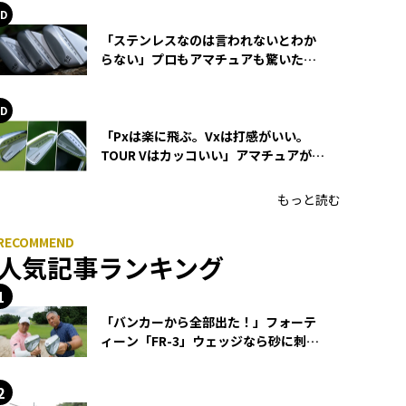
「ステンレスなのは言われないとわか
らない」プロもアマチュアも驚いた
HONMA WEDGEの打感とスピン
「Pxは楽に飛ぶ。Vxは打感がいい。
TOUR Vはカッコいい」アマチュアが選
ぶHONMA「T//WORLD アイアン」
もっと読む
人気記事ランキング
「バンカーから全部出た！」フォーテ
ィーン「FR-3」ウェッジなら砂に刺さ
らず脱出できる？