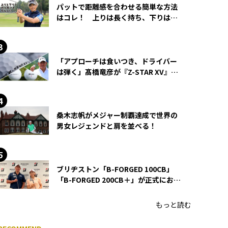
パットで距離感を合わせる簡単な方法
はコレ！ 上りは長く持ち、下りは短
く持つ！
「アプローチは食いつき、ドライバー
は弾く」髙橋竜彦が『Z-STAR XV』を
使い続ける理由
桑木志帆がメジャー制覇達成で世界の
男女レジェンドと肩を並べる！
ブリヂストン「B-FORGED 100CB」
「B-FORGED 200CB＋」が正式にお披
露目！ あのアイアンの正体がついに
明らかに！
もっと読む