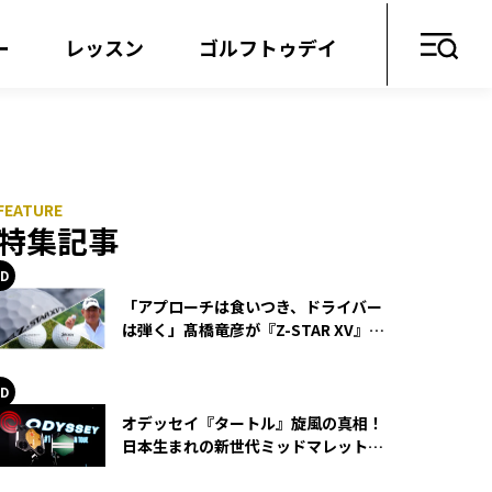
ー
レッスン
ゴルフトゥデイ
特集記事
「アプローチは食いつき、ドライバー
は弾く」髙橋竜彦が『Z-STAR XV』を
使い続ける理由
オデッセイ『タートル』旋風の真相！
日本生まれの新世代ミッドマレットが
世界を席巻