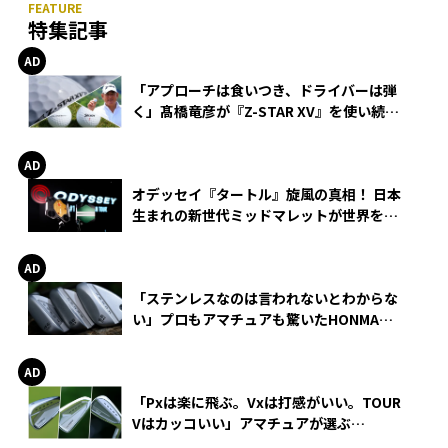
特集記事
「アプローチは食いつき、ドライバーは弾
く」髙橋竜彦が『Z-STAR XV』を使い続け
る理由
オデッセイ『タートル』旋風の真相！ 日本
生まれの新世代ミッドマレットが世界を席
巻
「ステンレスなのは言われないとわからな
い」プロもアマチュアも驚いたHONMA
WEDGEの打感とスピン
「Pxは楽に飛ぶ。Vxは打感がいい。TOUR
Vはカッコいい」アマチュアが選ぶ
HONMA「T//WORLD アイアン」