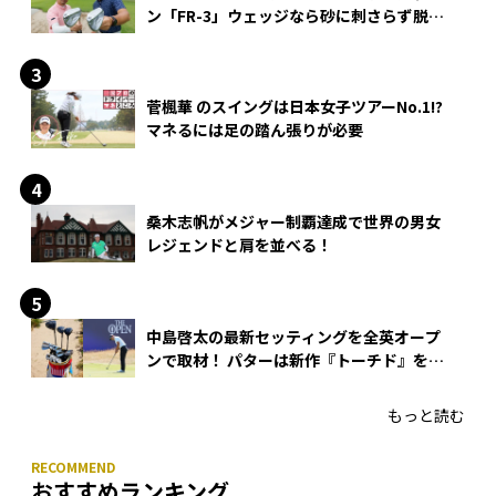
ン「FR-3」ウェッジなら砂に刺さらず脱出
できる？
菅楓華 のスイングは日本女子ツアーNo.1!?
マネるには足の踏ん張りが必要
桑木志帆がメジャー制覇達成で世界の男女
レジェンドと肩を並べる！
中島啓太の最新セッティングを全英オープ
ンで取材！ パターは新作『トーチド』を投
入
もっと読む
おすすめランキング