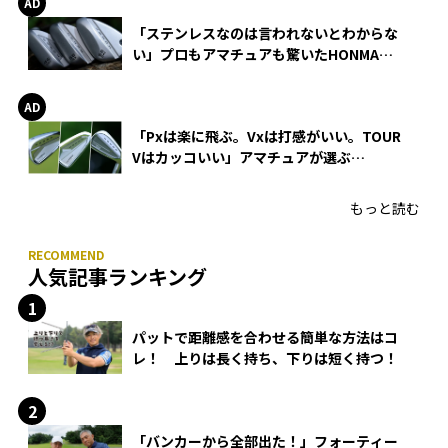
「ステンレスなのは言われないとわからな
い」プロもアマチュアも驚いたHONMA
WEDGEの打感とスピン
「Pxは楽に飛ぶ。Vxは打感がいい。TOUR
Vはカッコいい」アマチュアが選ぶ
HONMA「T//WORLD アイアン」
もっと読む
人気記事ランキング
パットで距離感を合わせる簡単な方法はコ
レ！ 上りは長く持ち、下りは短く持つ！
「バンカーから全部出た！」フォーティー