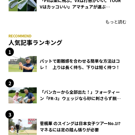
「Pxは楽に飛ぶ。Vxは打感がいい。TOUR
Vはカッコいい」アマチュアが選ぶ
HONMA「T//WORLD アイアン」
もっと読む
人気記事ランキング
パットで距離感を合わせる簡単な方法はコ
レ！ 上りは長く持ち、下りは短く持つ！
「バンカーから全部出た！」フォーティー
ン「FR-3」ウェッジなら砂に刺さらず脱出
できる？
菅楓華 のスイングは日本女子ツアーNo.1!?
マネるには足の踏ん張りが必要