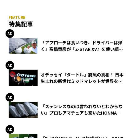
特集記事
「アプローチは食いつき、ドライバーは弾
く」髙橋竜彦が『Z-STAR XV』を使い続け
る理由
オデッセイ『タートル』旋風の真相！ 日本
生まれの新世代ミッドマレットが世界を席
巻
「ステンレスなのは言われないとわからな
い」プロもアマチュアも驚いたHONMA
WEDGEの打感とスピン