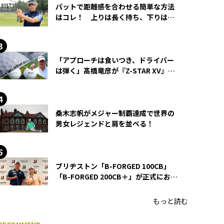
パットで距離感を合わせる簡単な方法
はコレ！ 上りは長く持ち、下りは短
く持つ！
「アプローチは食いつき、ドライバー
は弾く」髙橋竜彦が『Z-STAR XV』を
使い続ける理由
桑木志帆がメジャー制覇達成で世界の
男女レジェンドと肩を並べる！
ブリヂストン「B-FORGED 100CB」
「B-FORGED 200CB＋」が正式にお披
露目！ あのアイアンの正体がついに
明らかに！
もっと読む