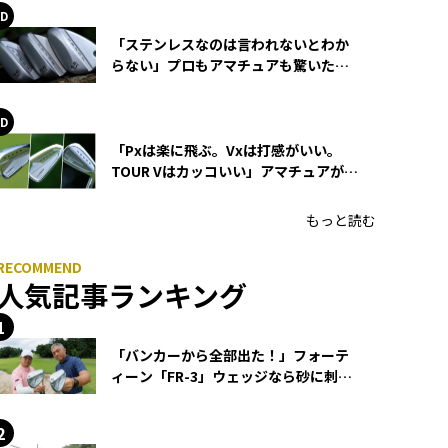
「ステンレスなのは言われないとわか
らない」プロもアマチュアも驚いた
HONMA WEDGEの打感とスピン
「Pxは楽に飛ぶ。Vxは打感がいい。
TOUR Vはカッコいい」アマチュアが選
ぶHONMA「T//WORLD アイアン」
もっと読む
人気記事ランキング
「バンカーから全部出た！」フォーテ
ィーン「FR-3」ウェッジなら砂に刺さ
らず脱出できる？