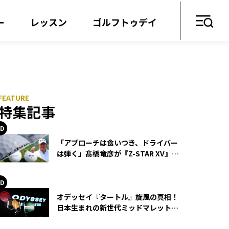
ー
レッスン
ゴルフトゥデイ
特集記事
「アプローチは食いつき、ドライバー
は弾く」髙橋竜彦が『Z-STAR XV』を
使い続ける理由
オデッセイ『タートル』旋風の真相！
日本生まれの新世代ミッドマレットが
世界を席巻