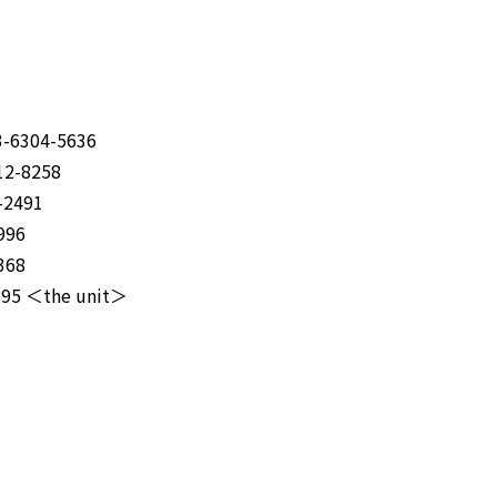
304-5636
-8258
2491
96
68
5 ＜the unit＞