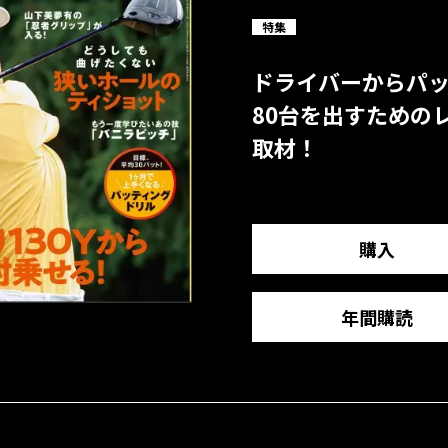
特集
ドライバーからパ
80台を出すための
取材！
購入
年間購読