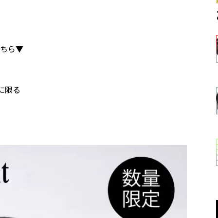
こちら▼
に限る