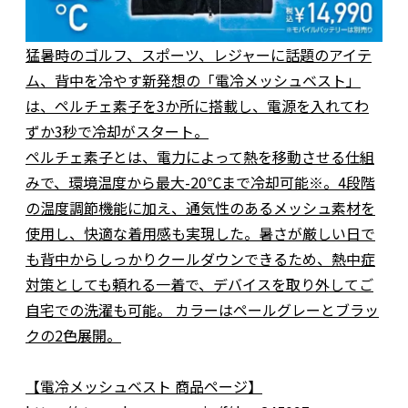
猛暑時のゴルフ、スポーツ、レジャーに話題のアイテ
ム、背中を冷やす新発想の「電冷メッシュベスト」
は、ペルチェ素子を3か所に搭載し、電源を入れてわ
ずか3秒で冷却がスタート。
ペルチェ素子とは、電力によって熱を移動させる仕組
みで、環境温度から最大-20℃まで冷却可能※。4段階
の温度調節機能に加え、通気性のあるメッシュ素材を
使用し、快適な着用感も実現した。暑さが厳しい日で
も背中からしっかりクールダウンできるため、熱中症
対策としても頼れる一着で、デバイスを取り外してご
自宅での洗濯も可能。 カラーはペールグレーとブラッ
クの2色展開。
【電冷メッシュベスト 商品ページ】