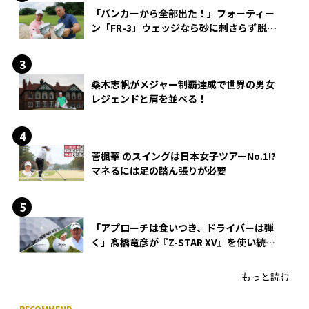
「バンカーから全部出た！」フォーティー
ン「FR-3」ウェッジなら砂に刺さらず脱出
できる？
桑木志帆がメジャー制覇達成で世界の男女
レジェンドと肩を並べる！
菅楓華 のスイングは日本女子ツアーNo.1!?
マネるには足の踏ん張りが必要
「アプローチは食いつき、ドライバーは弾
く」髙橋竜彦が『Z-STAR XV』を使い続け
る理由
もっと読む