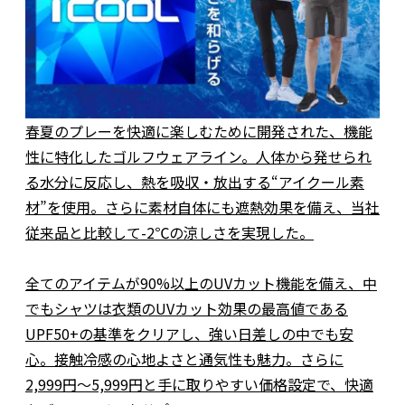
春夏のプレーを快適に楽しむために開発された、機能
性に特化したゴルフウェアライン。人体から発せられ
る水分に反応し、熱を吸収・放出する“アイクール素
材”を使用。さらに素材自体にも遮熱効果を備え、当社
従来品と比較して-2℃の涼しさを実現した。
全てのアイテムが90%以上のUVカット機能を備え、中
でもシャツは衣類のUVカット効果の最高値である
UPF50+の基準をクリアし、強い日差しの中でも安
心。接触冷感の心地よさと通気性も魅力。さらに
2,999円～5,999円と手に取りやすい価格設定で、快適