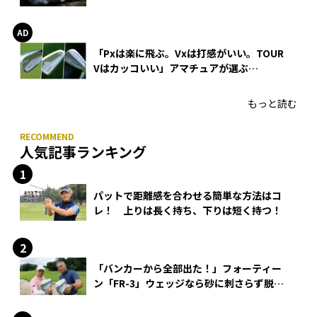
WEDGEの打感とスピン
「Pxは楽に飛ぶ。Vxは打感がいい。TOUR
Vはカッコいい」アマチュアが選ぶ
HONMA「T//WORLD アイアン」
もっと読む
人気記事ランキング
パットで距離感を合わせる簡単な方法はコ
レ！ 上りは長く持ち、下りは短く持つ！
「バンカーから全部出た！」フォーティー
ン「FR-3」ウェッジなら砂に刺さらず脱出
できる？