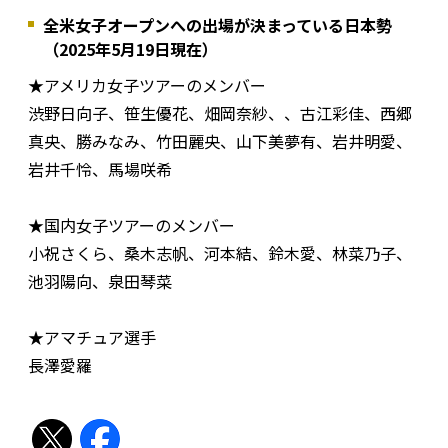
全米女子オープンへの出場が決まっている日本勢
（2025年5月19日現在）
★アメリカ女子ツアーのメンバー
渋野日向子、笹生優花、畑岡奈紗、、古江彩佳、西郷
真央、勝みなみ、竹田麗央、山下美夢有、岩井明愛、
岩井千怜、馬場咲希
★国内女子ツアーのメンバー
小祝さくら、桑木志帆、河本結、鈴木愛、林菜乃子、
池羽陽向、泉田琴菜
★アマチュア選手
長澤愛羅