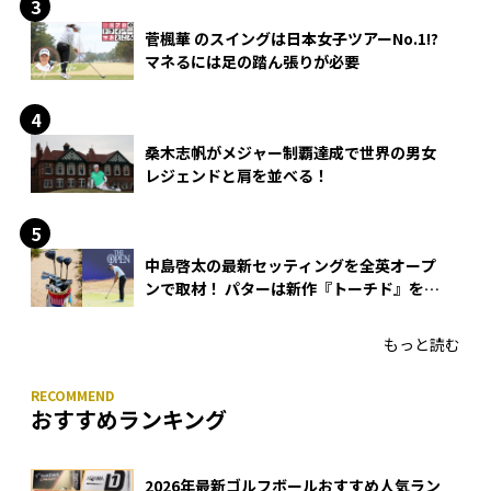
菅楓華 のスイングは日本女子ツアーNo.1!?
マネるには足の踏ん張りが必要
桑木志帆がメジャー制覇達成で世界の男女
レジェンドと肩を並べる！
中島啓太の最新セッティングを全英オープ
ンで取材！ パターは新作『トーチド』を投
入
もっと読む
おすすめランキング
2026年最新ゴルフボールおすすめ人気ラン