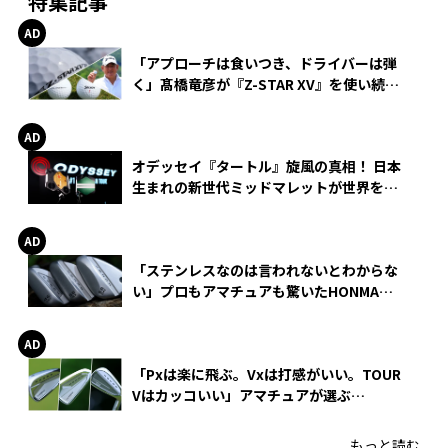
特集記事
「アプローチは食いつき、ドライバーは弾
く」髙橋竜彦が『Z-STAR XV』を使い続け
る理由
オデッセイ『タートル』旋風の真相！ 日本
生まれの新世代ミッドマレットが世界を席
巻
「ステンレスなのは言われないとわからな
い」プロもアマチュアも驚いたHONMA
WEDGEの打感とスピン
「Pxは楽に飛ぶ。Vxは打感がいい。TOUR
Vはカッコいい」アマチュアが選ぶ
HONMA「T//WORLD アイアン」
もっと読む