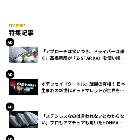
特集記事
「アプローチは食いつき、ドライバーは弾
く」髙橋竜彦が『Z-STAR XV』を使い続け
る理由
オデッセイ『タートル』旋風の真相！ 日本
生まれの新世代ミッドマレットが世界を席
巻
「ステンレスなのは言われないとわからな
い」プロもアマチュアも驚いたHONMA
WEDGEの打感とスピン