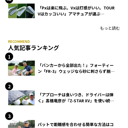
「Pxは楽に飛ぶ。Vxは打感がいい。TOUR
Vはカッコいい」アマチュアが選ぶ
HONMA「T//WORLD アイアン」
もっと読む
人気記事ランキング
「バンカーから全部出た！」フォーティー
ン「FR-3」ウェッジなら砂に刺さらず脱出
できる？
「アプローチは食いつき、ドライバーは弾
く」髙橋竜彦が『Z-STAR XV』を使い続け
る理由
パットで距離感を合わせる簡単な方法はコ