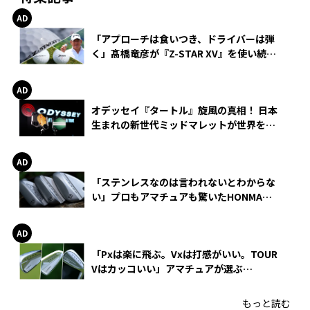
「アプローチは食いつき、ドライバーは弾
く」髙橋竜彦が『Z-STAR XV』を使い続け
る理由
オデッセイ『タートル』旋風の真相！ 日本
生まれの新世代ミッドマレットが世界を席
巻
「ステンレスなのは言われないとわからな
い」プロもアマチュアも驚いたHONMA
WEDGEの打感とスピン
「Pxは楽に飛ぶ。Vxは打感がいい。TOUR
Vはカッコいい」アマチュアが選ぶ
HONMA「T//WORLD アイアン」
もっと読む