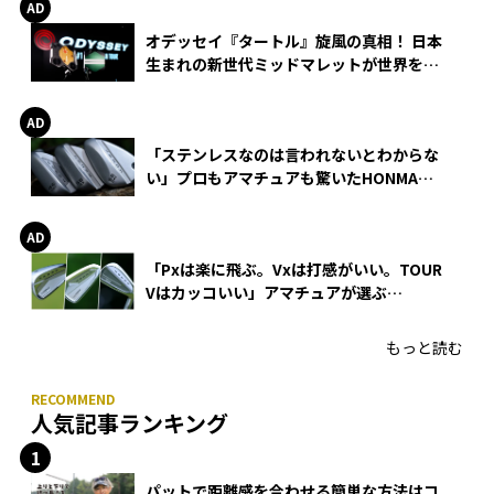
オデッセイ『タートル』旋風の真相！ 日本
生まれの新世代ミッドマレットが世界を席
巻
「ステンレスなのは言われないとわからな
い」プロもアマチュアも驚いたHONMA
WEDGEの打感とスピン
「Pxは楽に飛ぶ。Vxは打感がいい。TOUR
Vはカッコいい」アマチュアが選ぶ
HONMA「T//WORLD アイアン」
もっと読む
人気記事ランキング
パットで距離感を合わせる簡単な方法はコ