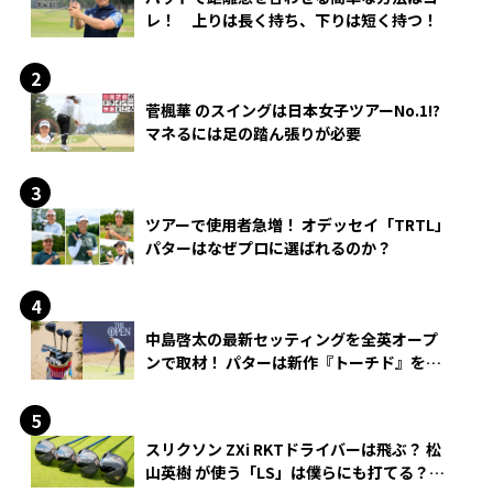
レ！ 上りは長く持ち、下りは短く持つ！
菅楓華 のスイングは日本女子ツアーNo.1!?
マネるには足の踏ん張りが必要
ツアーで使用者急増！ オデッセイ「TRTL」
パターはなぜプロに選ばれるのか？
中島啓太の最新セッティングを全英オープ
ンで取材！ パターは新作『トーチド』を投
入
スリクソン ZXi RKTドライバーは飛ぶ？ 松
山英樹 が使う「LS」は僕らにも打てる？