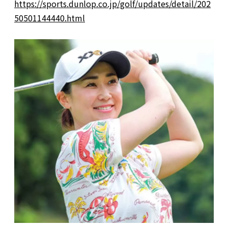
https://sports.dunlop.co.jp/golf/updates/detail/202
50501144440.html