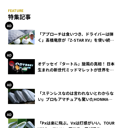
特集記事
「アプローチは食いつき、ドライバーは弾
く」髙橋竜彦が『Z-STAR XV』を使い続け
る理由
オデッセイ『タートル』旋風の真相！ 日本
生まれの新世代ミッドマレットが世界を席
巻
「ステンレスなのは言われないとわからな
い」プロもアマチュアも驚いたHONMA
WEDGEの打感とスピン
「Pxは楽に飛ぶ。Vxは打感がいい。TOUR