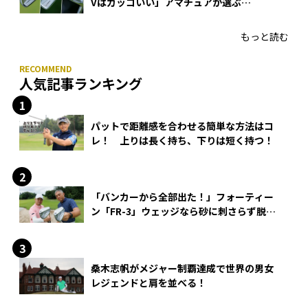
Vはカッコいい」アマチュアが選ぶ
HONMA「T//WORLD アイアン」
もっと読む
人気記事ランキング
パットで距離感を合わせる簡単な方法はコ
レ！ 上りは長く持ち、下りは短く持つ！
「バンカーから全部出た！」フォーティー
ン「FR-3」ウェッジなら砂に刺さらず脱出
できる？
桑木志帆がメジャー制覇達成で世界の男女
レジェンドと肩を並べる！