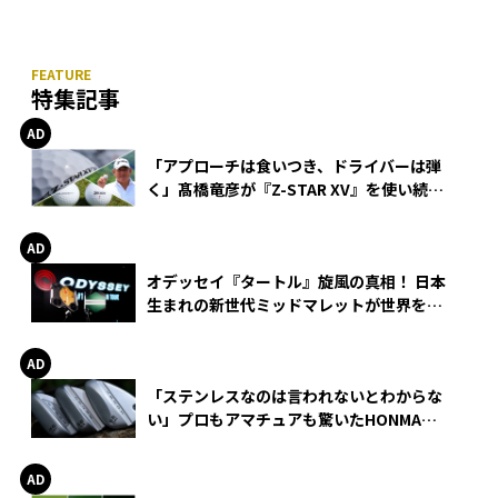
特集記事
「アプローチは食いつき、ドライバーは弾
く」髙橋竜彦が『Z-STAR XV』を使い続け
る理由
オデッセイ『タートル』旋風の真相！ 日本
生まれの新世代ミッドマレットが世界を席
巻
「ステンレスなのは言われないとわからな
い」プロもアマチュアも驚いたHONMA
WEDGEの打感とスピン