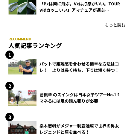
「Pxは楽に飛ぶ。Vxは打感がいい。TOUR
Vはカッコいい」アマチュアが選ぶ
HONMA「T//WORLD アイアン」
もっと読む
人気記事ランキング
パットで距離感を合わせる簡単な方法はコ
レ！ 上りは長く持ち、下りは短く持つ！
菅楓華 のスイングは日本女子ツアーNo.1!?
マネるには足の踏ん張りが必要
桑木志帆がメジャー制覇達成で世界の男女
レジェンドと肩を並べる！