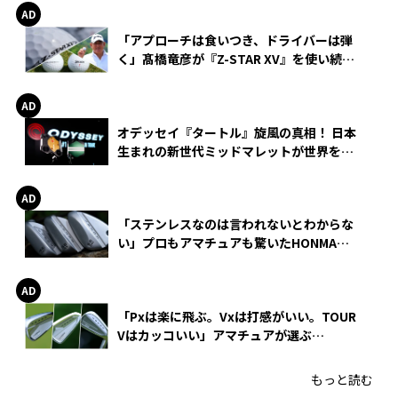
「アプローチは食いつき、ドライバーは弾
く」髙橋竜彦が『Z-STAR XV』を使い続け
る理由
オデッセイ『タートル』旋風の真相！ 日本
生まれの新世代ミッドマレットが世界を席
巻
「ステンレスなのは言われないとわからな
い」プロもアマチュアも驚いたHONMA
WEDGEの打感とスピン
「Pxは楽に飛ぶ。Vxは打感がいい。TOUR
Vはカッコいい」アマチュアが選ぶ
HONMA「T//WORLD アイアン」
もっと読む