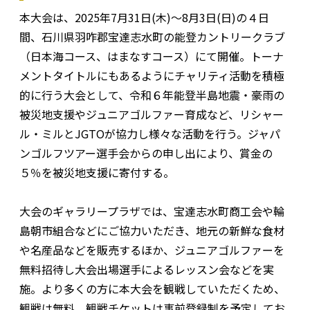
本大会は、2025年7月31日(木)～8月3日(日)の４日
間、石川県羽咋郡宝達志水町の能登カントリークラブ
（日本海コース、はまなすコース）にて開催。トーナ
メントタイトルにもあるようにチャリティ活動を積極
的に行う大会として、令和６年能登半島地震・豪雨の
被災地支援やジュニアゴルファー育成など、リシャー
ル・ミルとJGTOが協力し様々な活動を行う。ジャパ
ンゴルフツアー選手会からの申し出により、賞金の
５％を被災地支援に寄付する。
大会のギャラリープラザでは、宝達志水町商工会や輪
島朝市組合などにご協力いただき、地元の新鮮な食材
や名産品などを販売するほか、ジュニアゴルファーを
無料招待し大会出場選手によるレッスン会などを実
施。より多くの方に本大会を観戦していただくため、
観戦は無料。観戦チケットは事前登録制を予定してお