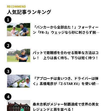
人気記事ランキング
「バンカーから全部出た！」フォーティー
ン「FR-3」ウェッジなら砂に刺さらず脱出
できる？
パットで距離感を合わせる簡単な方法はコ
レ！ 上りは長く持ち、下りは短く持つ！
「アプローチは食いつき、ドライバーは弾
く」髙橋竜彦が『Z-STAR XV』を使い続け
る理由
桑木志帆がメジャー制覇達成で世界の男女
レジェンドと肩を並べる！