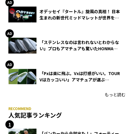
オデッセイ『タートル』旋風の真相！ 日本
生まれの新世代ミッドマレットが世界を席
巻
「ステンレスなのは言われないとわからな
い」プロもアマチュアも驚いたHONMA
WEDGEの打感とスピン
「Pxは楽に飛ぶ。Vxは打感がいい。TOUR
Vはカッコいい」アマチュアが選ぶ
HONMA「T//WORLD アイアン」
もっと読む
人気記事ランキング
「バンカーから全部出た！」フォーティー