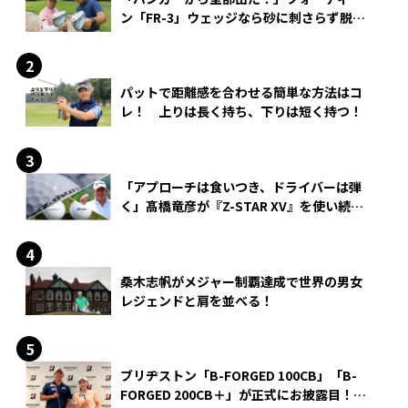
ン「FR-3」ウェッジなら砂に刺さらず脱出
できる？
パットで距離感を合わせる簡単な方法はコ
レ！ 上りは長く持ち、下りは短く持つ！
「アプローチは食いつき、ドライバーは弾
く」髙橋竜彦が『Z-STAR XV』を使い続け
る理由
桑木志帆がメジャー制覇達成で世界の男女
レジェンドと肩を並べる！
ブリヂストン「B-FORGED 100CB」「B-
FORGED 200CB＋」が正式にお披露目！