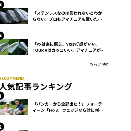
「ステンレスなのは言われないとわか
らない」プロもアマチュアも驚いた
HONMA WEDGEの打感とスピン
「Pxは楽に飛ぶ。Vxは打感がいい。
TOUR Vはカッコいい」アマチュアが選
ぶHONMA「T//WORLD アイアン」
もっと読む
人気記事ランキング
「バンカーから全部出た！」フォーテ
ィーン「FR-3」ウェッジなら砂に刺さ
らず脱出できる？