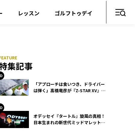
ー
レッスン
ゴルフトゥデイ
特集記事
「アプローチは食いつき、ドライバー
は弾く」髙橋竜彦が『Z-STAR XV』を
使い続ける理由
オデッセイ『タートル』旋風の真相！
日本生まれの新世代ミッドマレットが
世界を席巻