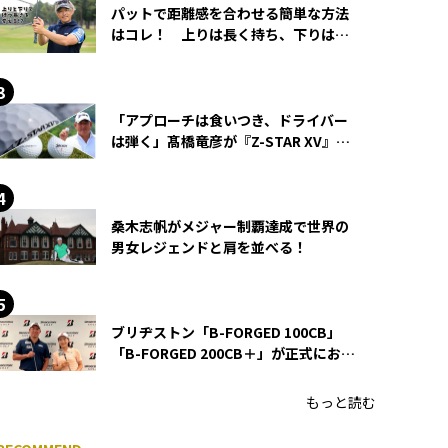
パットで距離感を合わせる簡単な方法
はコレ！ 上りは長く持ち、下りは短
く持つ！
「アプローチは食いつき、ドライバー
は弾く」髙橋竜彦が『Z-STAR XV』を
使い続ける理由
桑木志帆がメジャー制覇達成で世界の
男女レジェンドと肩を並べる！
ブリヂストン「B-FORGED 100CB」
「B-FORGED 200CB＋」が正式にお披
露目！ あのアイアンの正体がついに
明らかに！
もっと読む