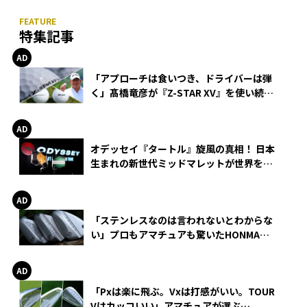
特集記事
「アプローチは食いつき、ドライバーは弾
く」髙橋竜彦が『Z-STAR XV』を使い続け
る理由
オデッセイ『タートル』旋風の真相！ 日本
生まれの新世代ミッドマレットが世界を席
巻
「ステンレスなのは言われないとわからな
い」プロもアマチュアも驚いたHONMA
WEDGEの打感とスピン
「Pxは楽に飛ぶ。Vxは打感がいい。TOUR
Vはカッコいい」アマチュアが選ぶ