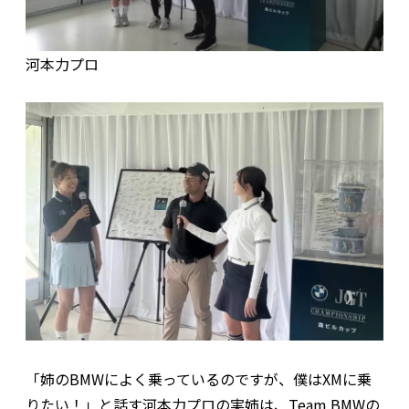
河本力プロ
「姉のBMWによく乗っているのですが、僕はXMに乗
りたい！」と話す河本力プロの実姉は、Team BMWの