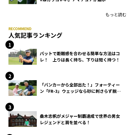
HONMA「T//WORLD アイアン」
もっと読む
人気記事ランキング
パットで距離感を合わせる簡単な方法はコ
レ！ 上りは長く持ち、下りは短く持つ！
「バンカーから全部出た！」フォーティー
ン「FR-3」ウェッジなら砂に刺さらず脱出
できる？
桑木志帆がメジャー制覇達成で世界の男女
レジェンドと肩を並べる！