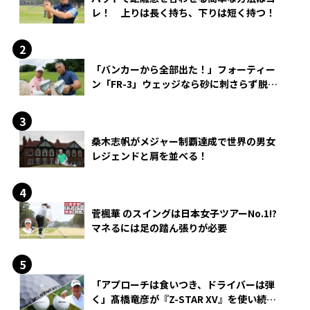
レ！ 上りは長く持ち、下りは短く持つ！
「バンカーから全部出た！」フォーティー
ン「FR-3」ウェッジなら砂に刺さらず脱出
できる？
桑木志帆がメジャー制覇達成で世界の男女
レジェンドと肩を並べる！
菅楓華 のスイングは日本女子ツアーNo.1!?
マネるには足の踏ん張りが必要
「アプローチは食いつき、ドライバーは弾
く」髙橋竜彦が『Z-STAR XV』を使い続け