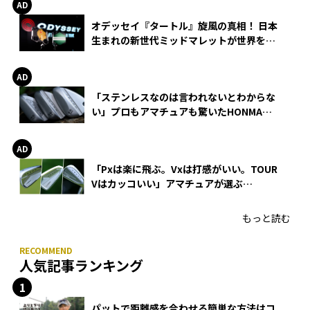
オデッセイ『タートル』旋風の真相！ 日本
生まれの新世代ミッドマレットが世界を席
巻
「ステンレスなのは言われないとわからな
い」プロもアマチュアも驚いたHONMA
WEDGEの打感とスピン
「Pxは楽に飛ぶ。Vxは打感がいい。TOUR
Vはカッコいい」アマチュアが選ぶ
HONMA「T//WORLD アイアン」
もっと読む
人気記事ランキング
パットで距離感を合わせる簡単な方法はコ