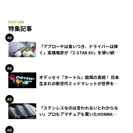
特集記事
「アプローチは食いつき、ドライバーは弾
く」髙橋竜彦が『Z-STAR XV』を使い続け
る理由
オデッセイ『タートル』旋風の真相！ 日本
生まれの新世代ミッドマレットが世界を席
巻
「ステンレスなのは言われないとわからな
い」プロもアマチュアも驚いたHONMA
WEDGEの打感とスピン