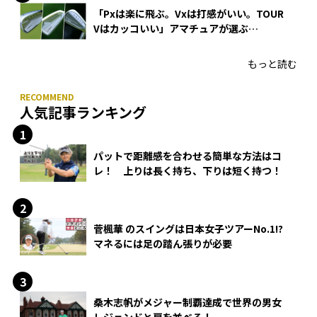
「Pxは楽に飛ぶ。Vxは打感がいい。TOUR
Vはカッコいい」アマチュアが選ぶ
HONMA「T//WORLD アイアン」
もっと読む
人気記事ランキング
パットで距離感を合わせる簡単な方法はコ
レ！ 上りは長く持ち、下りは短く持つ！
菅楓華 のスイングは日本女子ツアーNo.1!?
マネるには足の踏ん張りが必要
桑木志帆がメジャー制覇達成で世界の男女