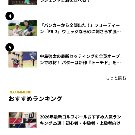
レジェンドと肩を並べる！
「バンカーから全部出た！」フォーティー
ン「FR-3」ウェッジなら砂に刺さらず脱出
できる？
中島啓太の最新セッティングを全英オープ
ンで取材！ パターは新作『トーチド』を投
入
もっと読む
おすすめランキング
2026年最新ゴルフボールおすすめ人気ラン
キング25選｜初心者・中級者・上級者向け