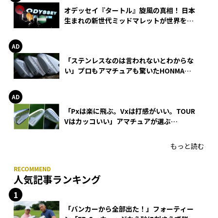
オデッセイ『タートル』旋風の真相！ 日本
生まれの新世代ミッドマレットが世界を席
巻
「ステンレスなのは言われないとわからな
い」プロもアマチュアも驚いたHONMA
WEDGEの打感とスピン
「Pxは楽に飛ぶ。Vxは打感がいい。TOUR
Vはカッコいい」アマチュアが選ぶ
HONMA「T//WORLD アイアン」
もっと読む
人気記事ランキング
「バンカーから全部出た！」フォーティー