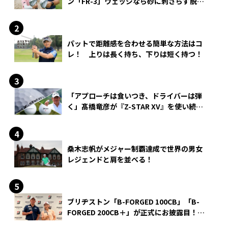
ン「FR-3」ウェッジなら砂に刺さらず脱出
できる？
パットで距離感を合わせる簡単な方法はコ
レ！ 上りは長く持ち、下りは短く持つ！
「アプローチは食いつき、ドライバーは弾
く」髙橋竜彦が『Z-STAR XV』を使い続け
る理由
桑木志帆がメジャー制覇達成で世界の男女
レジェンドと肩を並べる！
ブリヂストン「B-FORGED 100CB」「B-
FORGED 200CB＋」が正式にお披露目！
あのアイアンの正体がついに明らかに！