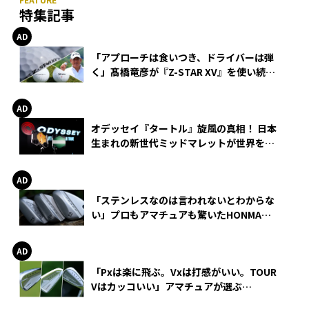
特集記事
「アプローチは食いつき、ドライバーは弾
く」髙橋竜彦が『Z-STAR XV』を使い続け
る理由
オデッセイ『タートル』旋風の真相！ 日本
生まれの新世代ミッドマレットが世界を席
巻
「ステンレスなのは言われないとわからな
い」プロもアマチュアも驚いたHONMA
WEDGEの打感とスピン
「Pxは楽に飛ぶ。Vxは打感がいい。TOUR
Vはカッコいい」アマチュアが選ぶ
HONMA「T//WORLD アイアン」