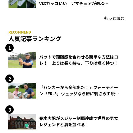
Vはカッコいい」アマチュアが選ぶ
HONMA「T//WORLD アイアン」
もっと読む
人気記事ランキング
パットで距離感を合わせる簡単な方法はコ
レ！ 上りは長く持ち、下りは短く持つ！
「バンカーから全部出た！」フォーティー
ン「FR-3」ウェッジなら砂に刺さらず脱出
できる？
桑木志帆がメジャー制覇達成で世界の男女
レジェンドと肩を並べる！