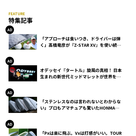
特集記事
「アプローチは食いつき、ドライバーは弾
く」髙橋竜彦が『Z-STAR XV』を使い続け
る理由
オデッセイ『タートル』旋風の真相！ 日本
生まれの新世代ミッドマレットが世界を席
巻
「ステンレスなのは言われないとわからな
い」プロもアマチュアも驚いたHONMA
WEDGEの打感とスピン
「Pxは楽に飛ぶ。Vxは打感がいい。TOUR