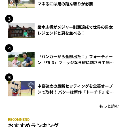
マネるには足の踏ん張りが必要
桑木志帆がメジャー制覇達成で世界の男女
レジェンドと肩を並べる！
「バンカーから全部出た！」フォーティー
ン「FR-3」ウェッジなら砂に刺さらず脱出
できる？
中島啓太の最新セッティングを全英オープ
ンで取材！ パターは新作『トーチド』を投
入
もっと読む
おすすめランキング