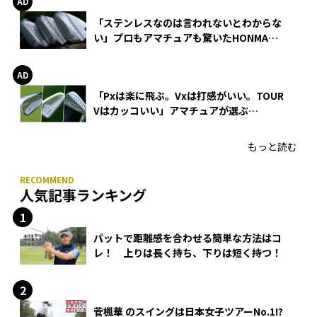
「ステンレスなのは言われないとわからな
い」プロもアマチュアも驚いたHONMA
WEDGEの打感とスピン
「Pxは楽に飛ぶ。Vxは打感がいい。TOUR
Vはカッコいい」アマチュアが選ぶ
HONMA「T//WORLD アイアン」
もっと読む
人気記事ランキング
パットで距離感を合わせる簡単な方法はコ
レ！ 上りは長く持ち、下りは短く持つ！
菅楓華 のスイングは日本女子ツアーNo.1!?