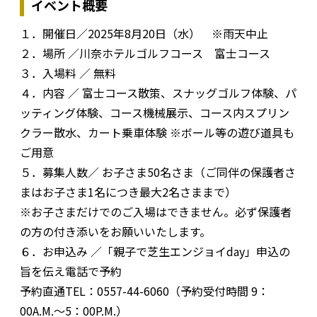
イベント概要
１．開催日／2025年8月20日（水） ※雨天中止
２．場所 ／川奈ホテルゴルフコース 富士コース
３．入場料 ／ 無料
４．内容 ／ 富士コース散策、スナッグゴルフ体験、パ
ッティング体験、コース機械展示、コース内スプリン
クラー散水、カート乗車体験 ※ボール等の遊び道具も
ご用意
５．募集人数／ お子さま50名さま（ご同伴の保護者さ
まはお子さま1名につき最大2名さままで）
※お子さまだけでのご入場はできません。必ず保護者
の方の付き添いをお願いいたします。
６．お申込み ／「親子で芝生エンジョイday」申込の
旨を伝え電話で予約
予約直通TEL：0557-44-6060（予約受付時間 9：
00A.M.～5：00P.M.）