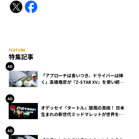
特集記事
「アプローチは食いつき、ドライバーは弾
く」髙橋竜彦が『Z-STAR XV』を使い続け
る理由
オデッセイ『タートル』旋風の真相！ 日本
生まれの新世代ミッドマレットが世界を席
巻