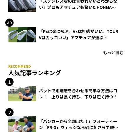
「ステンレスなのは言われないとわからな
い」プロもアマチュアも驚いたHONMA
WEDGEの打感とスピン
「Pxは楽に飛ぶ。Vxは打感がいい。TOUR
Vはカッコいい」アマチュアが選ぶ
HONMA「T//WORLD アイアン」
もっと読む
人気記事ランキング
パットで距離感を合わせる簡単な方法はコ
レ！ 上りは長く持ち、下りは短く持つ！
「バンカーから全部出た！」フォーティー
ン「FR-3」ウェッジなら砂に刺さらず脱出