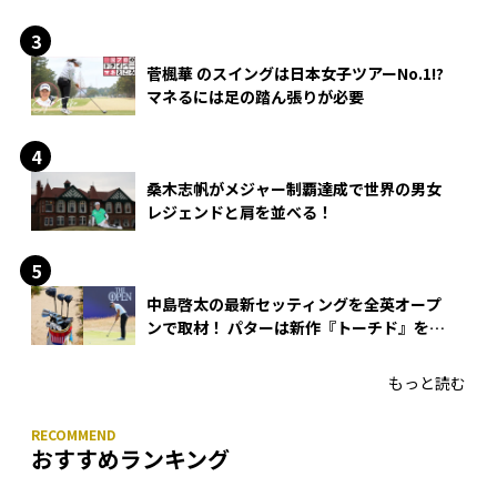
できる？
菅楓華 のスイングは日本女子ツアーNo.1!?
マネるには足の踏ん張りが必要
桑木志帆がメジャー制覇達成で世界の男女
レジェンドと肩を並べる！
中島啓太の最新セッティングを全英オープ
ンで取材！ パターは新作『トーチド』を投
入
もっと読む
おすすめランキング