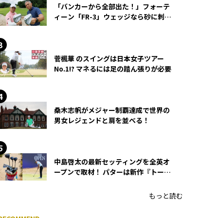
「バンカーから全部出た！」フォーテ
ィーン「FR-3」ウェッジなら砂に刺さ
らず脱出できる？
菅楓華 のスイングは日本女子ツアー
No.1!? マネるには足の踏ん張りが必要
桑木志帆がメジャー制覇達成で世界の
男女レジェンドと肩を並べる！
中島啓太の最新セッティングを全英オ
ープンで取材！ パターは新作『トーチ
ド』を投入
もっと読む