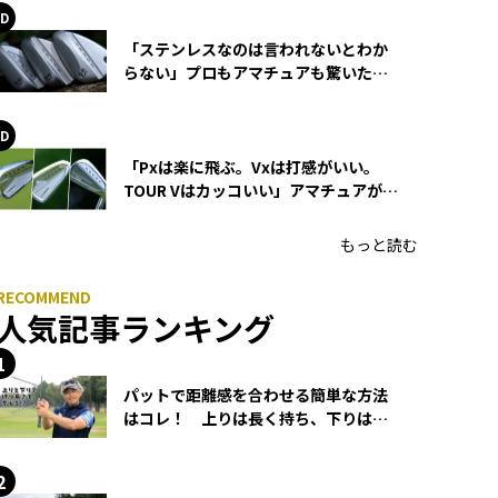
「ステンレスなのは言われないとわか
らない」プロもアマチュアも驚いた
HONMA WEDGEの打感とスピン
「Pxは楽に飛ぶ。Vxは打感がいい。
TOUR Vはカッコいい」アマチュアが選
ぶHONMA「T//WORLD アイアン」
もっと読む
人気記事ランキング
パットで距離感を合わせる簡単な方法
はコレ！ 上りは長く持ち、下りは短
く持つ！