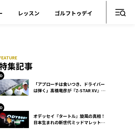
ー
レッスン
ゴルフトゥデイ
特集記事
「アプローチは食いつき、ドライバー
は弾く」髙橋竜彦が『Z-STAR XV』を
使い続ける理由
オデッセイ『タートル』旋風の真相！
日本生まれの新世代ミッドマレットが
世界を席巻