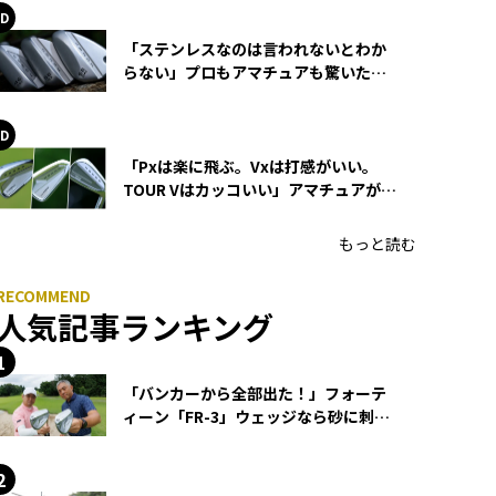
「ステンレスなのは言われないとわか
らない」プロもアマチュアも驚いた
HONMA WEDGEの打感とスピン
「Pxは楽に飛ぶ。Vxは打感がいい。
TOUR Vはカッコいい」アマチュアが選
ぶHONMA「T//WORLD アイアン」
もっと読む
人気記事ランキング
「バンカーから全部出た！」フォーテ
ィーン「FR-3」ウェッジなら砂に刺さ
らず脱出できる？