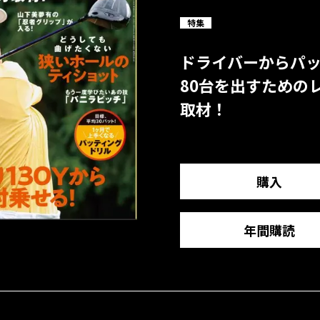
特集
ドライバーからパ
80台を出すための
取材！
購入
年間購読