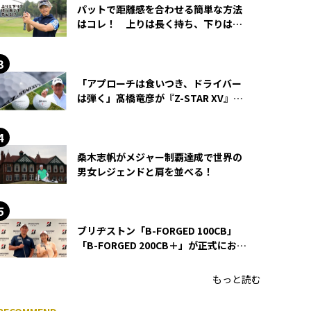
パットで距離感を合わせる簡単な方法
はコレ！ 上りは長く持ち、下りは短
く持つ！
「アプローチは食いつき、ドライバー
は弾く」髙橋竜彦が『Z-STAR XV』を
使い続ける理由
桑木志帆がメジャー制覇達成で世界の
男女レジェンドと肩を並べる！
ブリヂストン「B-FORGED 100CB」
「B-FORGED 200CB＋」が正式にお披
露目！ あのアイアンの正体がついに
明らかに！
もっと読む