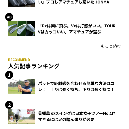
い」プロもアマチュアも驚いたHONMA
WEDGEの打感とスピン
「Pxは楽に飛ぶ。Vxは打感がいい。TOUR
Vはカッコいい」アマチュアが選ぶ
HONMA「T//WORLD アイアン」
もっと読む
人気記事ランキング
パットで距離感を合わせる簡単な方法はコ
レ！ 上りは長く持ち、下りは短く持つ！
菅楓華 のスイングは日本女子ツアーNo.1!?
マネるには足の踏ん張りが必要