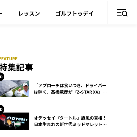
ー
レッスン
ゴルフトゥデイ
特集記事
「アプローチは食いつき、ドライバー
は弾く」髙橋竜彦が『Z-STAR XV』を
使い続ける理由
オデッセイ『タートル』旋風の真相！
日本生まれの新世代ミッドマレットが
世界を席巻