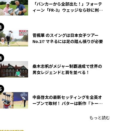
「バンカーから全部出た！」フォーテ
ィーン「FR-3」ウェッジなら砂に刺さ
らず脱出できる？
菅楓華 のスイングは日本女子ツアー
No.1!? マネるには足の踏ん張りが必要
桑木志帆がメジャー制覇達成で世界の
男女レジェンドと肩を並べる！
中島啓太の最新セッティングを全英オ
ープンで取材！ パターは新作『トーチ
ド』を投入
もっと読む