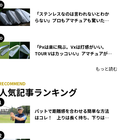
「ステンレスなのは言われないとわか
らない」プロもアマチュアも驚いた
HONMA WEDGEの打感とスピン
「Pxは楽に飛ぶ。Vxは打感がいい。
TOUR Vはカッコいい」アマチュアが選
ぶHONMA「T//WORLD アイアン」
もっと読む
人気記事ランキング
パットで距離感を合わせる簡単な方法
はコレ！ 上りは長く持ち、下りは短
く持つ！