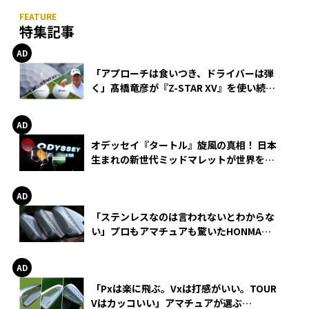
特集記事
「アプローチは食いつき、ドライバーは弾
く」髙橋竜彦が『Z-STAR XV』を使い続け
る理由
オデッセイ『タートル』旋風の真相！ 日本
生まれの新世代ミッドマレットが世界を席
巻
「ステンレスなのは言われないとわからな
い」プロもアマチュアも驚いたHONMA
WEDGEの打感とスピン
「Pxは楽に飛ぶ。Vxは打感がいい。TOUR
Vはカッコいい」アマチュアが選ぶ