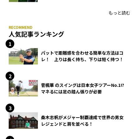
HONMA「T//WORLD アイアン」
もっと読む
人気記事ランキング
パットで距離感を合わせる簡単な方法はコ
レ！ 上りは長く持ち、下りは短く持つ！
菅楓華 のスイングは日本女子ツアーNo.1!?
マネるには足の踏ん張りが必要
桑木志帆がメジャー制覇達成で世界の男女
レジェンドと肩を並べる！