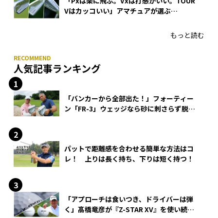
「Pxは楽に飛ぶ。Vxは打感がいい。TOUR
Vはカッコいい」アマチュアが選ぶ
HONMA「T//WORLD アイアン」
もっと読む
人気記事ランキング
「バンカーから全部出た！」フォーティー
ン「FR-3」ウェッジなら砂に刺さらず脱出
できる？
パットで距離感を合わせる簡単な方法はコ
レ！ 上りは長く持ち、下りは短く持つ！
「アプローチは食いつき、ドライバーは弾
く」髙橋竜彦が『Z-STAR XV』を使い続け