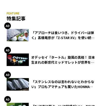
特集記事
「アプローチは食いつき、ドライバーは弾
く」髙橋竜彦が『Z-STAR XV』を使い続け
る理由
オデッセイ『タートル』旋風の真相！ 日本
生まれの新世代ミッドマレットが世界を席
巻
「ステンレスなのは言われないとわからな
い」プロもアマチュアも驚いたHONMA
WEDGEの打感とスピン