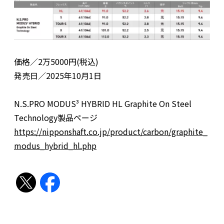
価格／2万5000円(税込)
発売日／2025年10月1日
N.S.PRO MODUS³ HYBRID HL Graphite On Steel
Technology製品ページ
https://nipponshaft.co.jp/product/carbon/graphite_
modus_hybrid_hl.php