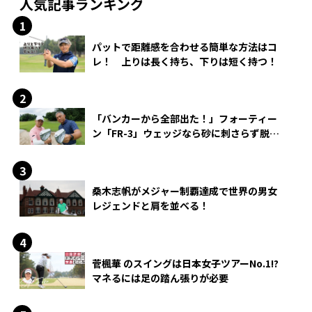
人気記事ランキング
パットで距離感を合わせる簡単な方法はコ
レ！ 上りは長く持ち、下りは短く持つ！
「バンカーから全部出た！」フォーティー
ン「FR-3」ウェッジなら砂に刺さらず脱出
できる？
桑木志帆がメジャー制覇達成で世界の男女
レジェンドと肩を並べる！
菅楓華 のスイングは日本女子ツアーNo.1!?
マネるには足の踏ん張りが必要