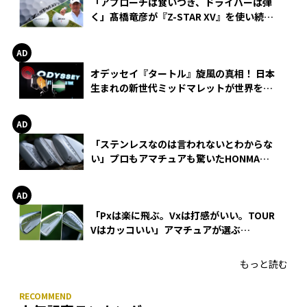
「アプローチは食いつき、ドライバーは弾
く」髙橋竜彦が『Z-STAR XV』を使い続け
る理由
オデッセイ『タートル』旋風の真相！ 日本
生まれの新世代ミッドマレットが世界を席
巻
「ステンレスなのは言われないとわからな
い」プロもアマチュアも驚いたHONMA
WEDGEの打感とスピン
「Pxは楽に飛ぶ。Vxは打感がいい。TOUR
Vはカッコいい」アマチュアが選ぶ
HONMA「T//WORLD アイアン」
もっと読む