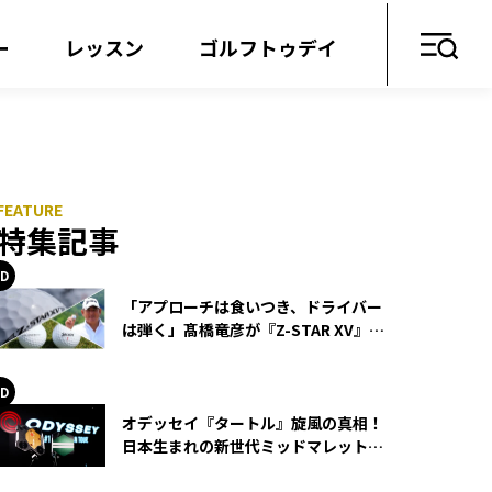
ー
レッスン
ゴルフトゥデイ
特集記事
「アプローチは食いつき、ドライバー
は弾く」髙橋竜彦が『Z-STAR XV』を
使い続ける理由
オデッセイ『タートル』旋風の真相！
日本生まれの新世代ミッドマレットが
世界を席巻