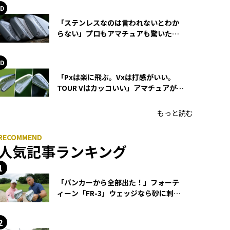
「ステンレスなのは言われないとわか
らない」プロもアマチュアも驚いた
HONMA WEDGEの打感とスピン
「Pxは楽に飛ぶ。Vxは打感がいい。
TOUR Vはカッコいい」アマチュアが選
ぶHONMA「T//WORLD アイアン」
もっと読む
人気記事ランキング
「バンカーから全部出た！」フォーテ
ィーン「FR-3」ウェッジなら砂に刺さ
らず脱出できる？