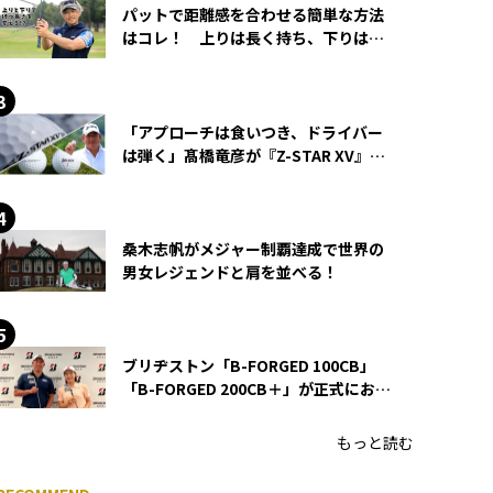
パットで距離感を合わせる簡単な方法
はコレ！ 上りは長く持ち、下りは短
く持つ！
「アプローチは食いつき、ドライバー
は弾く」髙橋竜彦が『Z-STAR XV』を
使い続ける理由
桑木志帆がメジャー制覇達成で世界の
男女レジェンドと肩を並べる！
ブリヂストン「B-FORGED 100CB」
「B-FORGED 200CB＋」が正式にお披
露目！ あのアイアンの正体がついに
明らかに！
もっと読む