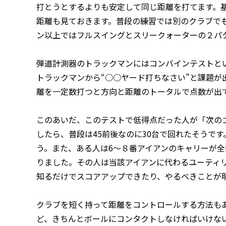
打とうとするよりも安定して同じ距離を打てます。
距離も見ておきます。普段の練習では別のクラブで
ン以上ではフルスイングとスリークォーターの２パ
弾道計測器のトラックマンにはコンバインテストと
トラックマンから“○○ヤード打ちなさい”と課題が
離を一定数打つと方向と距離のトータルで点数が出
このあいだ、このテストで低得点だった人が「次の
したら、普段は45前後なのに30台で回れたそうで
う。また、ある人は6～８番アイアンのキャリーが全
りました。その人は当該アイアンに代わるユーティ
知るだけでスコアアップできたり、やるべきことが
クラブを短く持って距離をコントロールする方法も
ど、きちんとボールにコンタクトしなければいけな