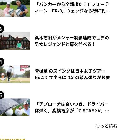
「バンカーから全部出た！」フォーテ
ィーン「FR-3」ウェッジなら砂に刺さ
らず脱出できる？
桑木志帆がメジャー制覇達成で世界の
男女レジェンドと肩を並べる！
菅楓華 のスイングは日本女子ツアー
No.1!? マネるには足の踏ん張りが必要
「アプローチは食いつき、ドライバー
は弾く」髙橋竜彦が『Z-STAR XV』を
使い続ける理由
もっと読む