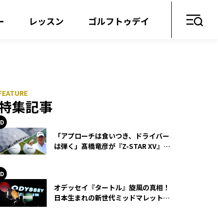
ー
レッスン
ゴルフトゥデイ
特集記事
「アプローチは食いつき、ドライバー
は弾く」髙橋竜彦が『Z-STAR XV』を
使い続ける理由
オデッセイ『タートル』旋風の真相！
日本生まれの新世代ミッドマレットが
世界を席巻