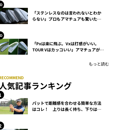
「ステンレスなのは言われないとわか
らない」プロもアマチュアも驚いた
HONMA WEDGEの打感とスピン
「Pxは楽に飛ぶ。Vxは打感がいい。
TOUR Vはカッコいい」アマチュアが選
ぶHONMA「T//WORLD アイアン」
もっと読む
人気記事ランキング
パットで距離感を合わせる簡単な方法
はコレ！ 上りは長く持ち、下りは短
く持つ！