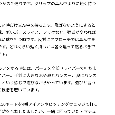
つかの２通りです。グリップの真ん中よりに短く持つ
たい時だけ真ん中を持ちます。飛ばないようにすると
球、低い球、スライス、フックなど、弾道が変われば
低い球を打つ時です。反対にアプローチでは真ん中を
です。どれくらい短く持つかは各々違って然るべきで
ます。
ルフをする時には、パー３を全部ドライバーで打ちま
ドライバー。手前に大きな木や池とバンカー、奥にバンカ
」という感じで遊びながらやっています。遊びと言う
て技術を磨いています。
150ヤードを4番アイアンやピッチングウェッジで打っ
距離を合わせたましたが、一緒に回っていたアマチュ