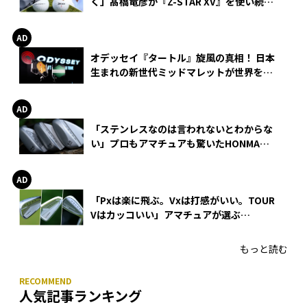
く」髙橋竜彦が『Z-STAR XV』を使い続け
る理由
オデッセイ『タートル』旋風の真相！ 日本
生まれの新世代ミッドマレットが世界を席
巻
「ステンレスなのは言われないとわからな
い」プロもアマチュアも驚いたHONMA
WEDGEの打感とスピン
「Pxは楽に飛ぶ。Vxは打感がいい。TOUR
Vはカッコいい」アマチュアが選ぶ
HONMA「T//WORLD アイアン」
もっと読む
人気記事ランキング