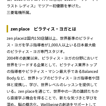
ラスト レディス」でツアー初優勝を挙げた。
三菱電機所属。
zen place ピラティス・ヨガとは
zen placeは国内150店舗以上、世界基準のピラティ
ス・ヨガを学ぶ指導者が1,000⼈以上いる⽇本最⼤級
のピラティス・ヨガ専⾨スタジオ。
2004年の創業以来、ピラティス・ヨガの分野において
世界をリードする企業として、ピラティス業界トップ
の指導者やピラティス・マシン最⼤⼿であるBalanced
Body.など、世界トップのピラティス・ヨガ指導者や団
体と提携し、学び、世界レベルのレッスンを提供して
いる。zen placeを通じて、世界中の⼀流の講師たちか
ら直接学ぶ機会を得ることで、新たな気づきと学びを
深め、脳の概念化、Wellbeingの創造をサポートして