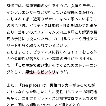
SNSでは、健康志向の女性を中心に、女優やモデル、
インフルエンサーなどが行っている投稿を見かける。
おしゃれすぎて近寄りがたい…なんて思っているそこ
のおじさま。ピラティスは年齢・性別を問わず効果が
あり、ゴルフのパフォーマンス向上や肩こり解消や腰
痛の予防にも役立つため、プロゴルファーや男性アス
リートも多く取り入れているという。
おじさまこそ、ピラティスに行くべき！！！むしろ体
力や柔軟性が落ちやすい中高年の男性にもおすすめ
で、
「しなやかで強い体」
をつくるためのトレーニン
グとして、
男性にもピッタリ
なのだ。
また、「zen place」は、
男性ロッカー
があるのだが、
これはなかなか珍しいこと。男性ゴルファーの利用者
も多く、ゴルフとピラティスは相性抜群で人気なのだ
とか。週に2-3回ほどのペースで通えると◎。