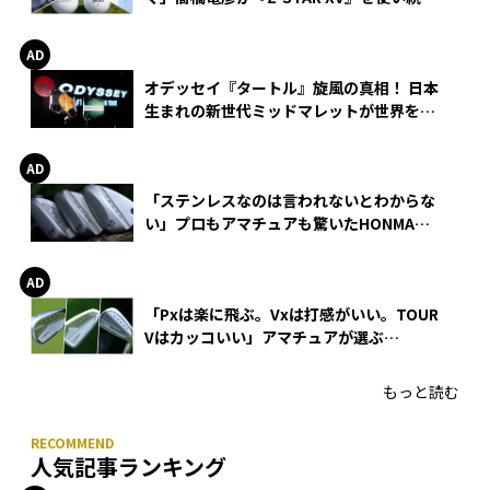
る理由
オデッセイ『タートル』旋風の真相！ 日本
生まれの新世代ミッドマレットが世界を席
巻
「ステンレスなのは言われないとわからな
い」プロもアマチュアも驚いたHONMA
WEDGEの打感とスピン
「Pxは楽に飛ぶ。Vxは打感がいい。TOUR
Vはカッコいい」アマチュアが選ぶ
HONMA「T//WORLD アイアン」
もっと読む
人気記事ランキング