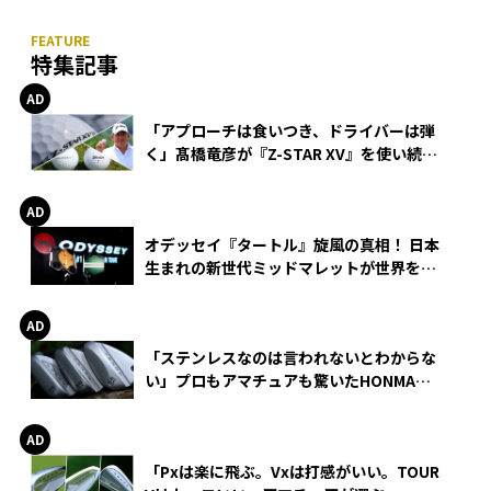
特集記事
「アプローチは食いつき、ドライバーは弾
く」髙橋竜彦が『Z-STAR XV』を使い続け
る理由
オデッセイ『タートル』旋風の真相！ 日本
生まれの新世代ミッドマレットが世界を席
巻
「ステンレスなのは言われないとわからな
い」プロもアマチュアも驚いたHONMA
WEDGEの打感とスピン
「Pxは楽に飛ぶ。Vxは打感がいい。TOUR