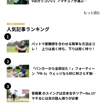
Vはカッコいい」アマチュアが選ぶ
HONMA「T//WORLD アイアン」
もっと読む
人気記事ランキング
パットで距離感を合わせる簡単な方法はコ
レ！ 上りは長く持ち、下りは短く持つ！
「バンカーから全部出た！」フォーティー
ン「FR-3」ウェッジなら砂に刺さらず脱出
できる？
菅楓華 のスイングは日本女子ツアーNo.1!?
マネるには足の踏ん張りが必要