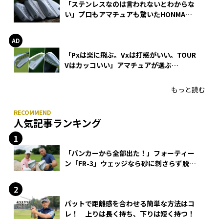
「ステンレスなのは言われないとわからな
い」プロもアマチュアも驚いたHONMA
WEDGEの打感とスピン
「Pxは楽に飛ぶ。Vxは打感がいい。TOUR
Vはカッコいい」アマチュアが選ぶ
HONMA「T//WORLD アイアン」
もっと読む
人気記事ランキング
「バンカーから全部出た！」フォーティー
ン「FR-3」ウェッジなら砂に刺さらず脱出
できる？
パットで距離感を合わせる簡単な方法はコ
レ！ 上りは長く持ち、下りは短く持つ！