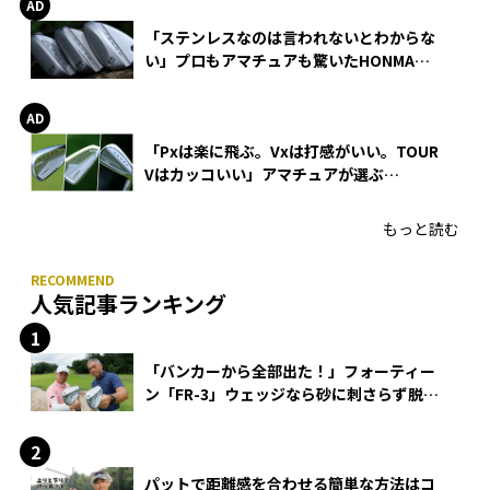
「ステンレスなのは言われないとわからな
い」プロもアマチュアも驚いたHONMA
WEDGEの打感とスピン
「Pxは楽に飛ぶ。Vxは打感がいい。TOUR
Vはカッコいい」アマチュアが選ぶ
HONMA「T//WORLD アイアン」
もっと読む
人気記事ランキング
「バンカーから全部出た！」フォーティー
ン「FR-3」ウェッジなら砂に刺さらず脱出
できる？
パットで距離感を合わせる簡単な方法はコ