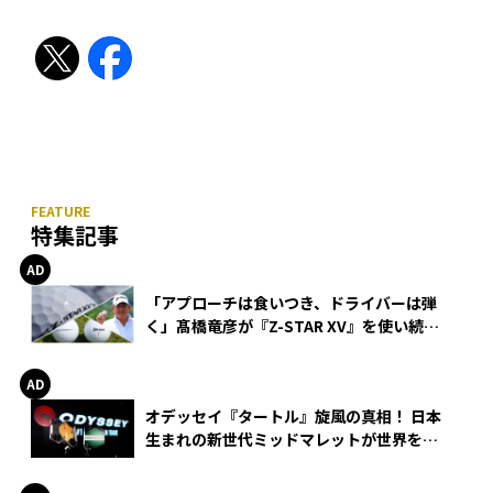
特集記事
「アプローチは食いつき、ドライバーは弾
く」髙橋竜彦が『Z-STAR XV』を使い続け
る理由
オデッセイ『タートル』旋風の真相！ 日本
生まれの新世代ミッドマレットが世界を席
巻