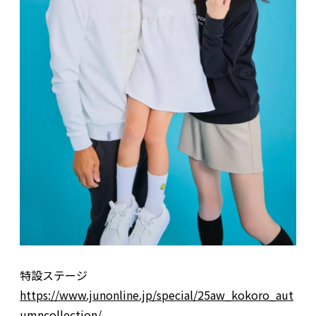
特設ステージ
https://www.junonline.jp/special/25aw_kokoro_aut
umncollection/