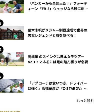
「バンカーから全部出た！」フォーテ
ィーン「FR-3」ウェッジなら砂に刺さ
らず脱出できる？
桑木志帆がメジャー制覇達成で世界の
男女レジェンドと肩を並べる！
菅楓華 のスイングは日本女子ツアー
No.1!? マネるには足の踏ん張りが必要
「アプローチは食いつき、ドライバー
は弾く」髙橋竜彦が『Z-STAR XV』を
使い続ける理由
もっと読む