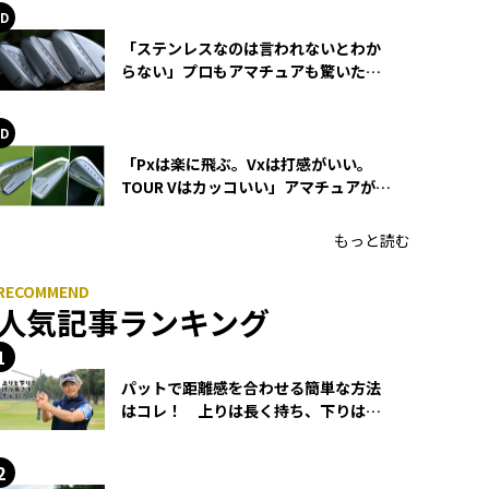
「ステンレスなのは言われないとわか
らない」プロもアマチュアも驚いた
HONMA WEDGEの打感とスピン
「Pxは楽に飛ぶ。Vxは打感がいい。
TOUR Vはカッコいい」アマチュアが選
ぶHONMA「T//WORLD アイアン」
もっと読む
人気記事ランキング
パットで距離感を合わせる簡単な方法
はコレ！ 上りは長く持ち、下りは短
く持つ！