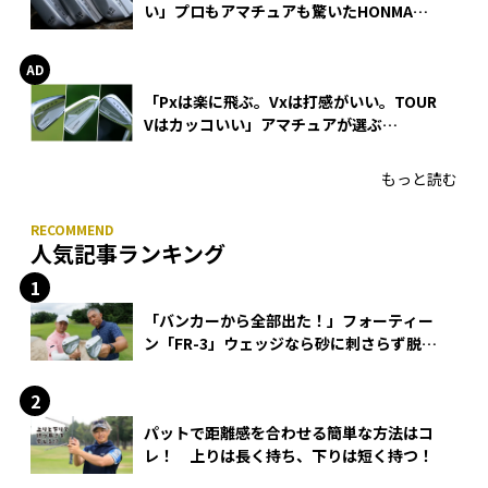
い」プロもアマチュアも驚いたHONMA
WEDGEの打感とスピン
「Pxは楽に飛ぶ。Vxは打感がいい。TOUR
Vはカッコいい」アマチュアが選ぶ
HONMA「T//WORLD アイアン」
もっと読む
人気記事ランキング
「バンカーから全部出た！」フォーティー
ン「FR-3」ウェッジなら砂に刺さらず脱出
できる？
パットで距離感を合わせる簡単な方法はコ
レ！ 上りは長く持ち、下りは短く持つ！