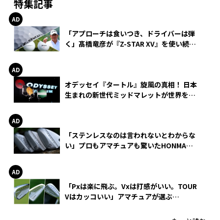
特集記事
「アプローチは食いつき、ドライバーは弾
く」髙橋竜彦が『Z-STAR XV』を使い続け
る理由
オデッセイ『タートル』旋風の真相！ 日本
生まれの新世代ミッドマレットが世界を席
巻
「ステンレスなのは言われないとわからな
い」プロもアマチュアも驚いたHONMA
WEDGEの打感とスピン
「Pxは楽に飛ぶ。Vxは打感がいい。TOUR
Vはカッコいい」アマチュアが選ぶ
HONMA「T//WORLD アイアン」