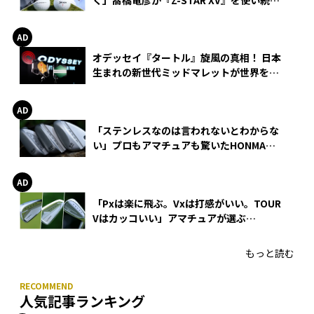
る理由
オデッセイ『タートル』旋風の真相！ 日本
生まれの新世代ミッドマレットが世界を席
巻
「ステンレスなのは言われないとわからな
い」プロもアマチュアも驚いたHONMA
WEDGEの打感とスピン
「Pxは楽に飛ぶ。Vxは打感がいい。TOUR
Vはカッコいい」アマチュアが選ぶ
HONMA「T//WORLD アイアン」
もっと読む
人気記事ランキング