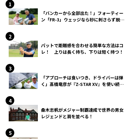
「バンカーから全部出た！」フォーティー
ン「FR-3」ウェッジなら砂に刺さらず脱出
できる？
パットで距離感を合わせる簡単な方法はコ
レ！ 上りは長く持ち、下りは短く持つ！
「アプローチは食いつき、ドライバーは弾
く」髙橋竜彦が『Z-STAR XV』を使い続け
る理由
桑木志帆がメジャー制覇達成で世界の男女
レジェンドと肩を並べる！