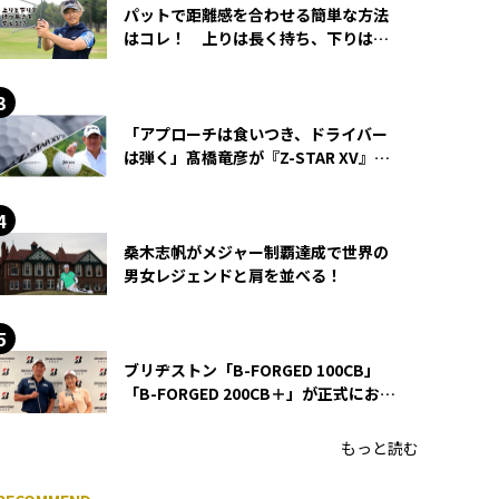
パットで距離感を合わせる簡単な方法
はコレ！ 上りは長く持ち、下りは短
く持つ！
「アプローチは食いつき、ドライバー
は弾く」髙橋竜彦が『Z-STAR XV』を
使い続ける理由
桑木志帆がメジャー制覇達成で世界の
男女レジェンドと肩を並べる！
ブリヂストン「B-FORGED 100CB」
「B-FORGED 200CB＋」が正式にお披
露目！ あのアイアンの正体がついに
明らかに！
もっと読む