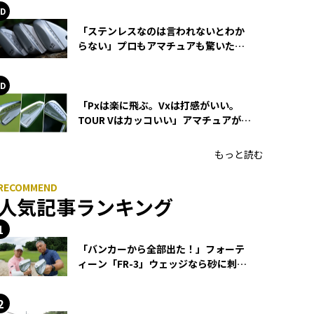
「ステンレスなのは言われないとわか
らない」プロもアマチュアも驚いた
HONMA WEDGEの打感とスピン
「Pxは楽に飛ぶ。Vxは打感がいい。
TOUR Vはカッコいい」アマチュアが選
ぶHONMA「T//WORLD アイアン」
もっと読む
人気記事ランキング
「バンカーから全部出た！」フォーテ
ィーン「FR-3」ウェッジなら砂に刺さ
らず脱出できる？