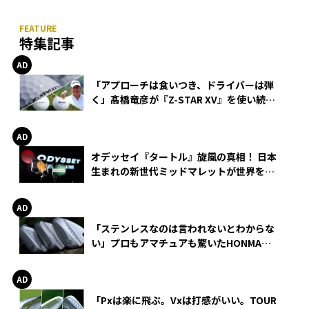
特集記事
「アプローチは食いつき、ドライバーは弾
く」髙橋竜彦が『Z-STAR XV』を使い続け
る理由
オデッセイ『タートル』旋風の真相！ 日本
生まれの新世代ミッドマレットが世界を席
巻
「ステンレスなのは言われないとわからな
い」プロもアマチュアも驚いたHONMA
WEDGEの打感とスピン
「Pxは楽に飛ぶ。Vxは打感がいい。TOUR