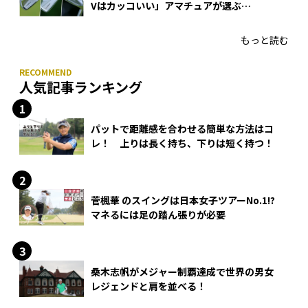
Vはカッコいい」アマチュアが選ぶ
HONMA「T//WORLD アイアン」
もっと読む
人気記事ランキング
パットで距離感を合わせる簡単な方法はコ
レ！ 上りは長く持ち、下りは短く持つ！
菅楓華 のスイングは日本女子ツアーNo.1!?
マネるには足の踏ん張りが必要
桑木志帆がメジャー制覇達成で世界の男女
レジェンドと肩を並べる！