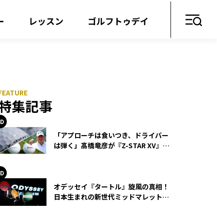
ー
レッスン
ゴルフトゥデイ
特集記事
「アプローチは食いつき、ドライバー
は弾く」髙橋竜彦が『Z-STAR XV』を
使い続ける理由
オデッセイ『タートル』旋風の真相！
日本生まれの新世代ミッドマレットが
世界を席巻