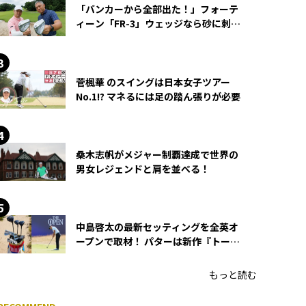
「バンカーから全部出た！」フォーテ
ィーン「FR-3」ウェッジなら砂に刺さ
らず脱出できる？
菅楓華 のスイングは日本女子ツアー
No.1!? マネるには足の踏ん張りが必要
桑木志帆がメジャー制覇達成で世界の
男女レジェンドと肩を並べる！
中島啓太の最新セッティングを全英オ
ープンで取材！ パターは新作『トーチ
ド』を投入
もっと読む