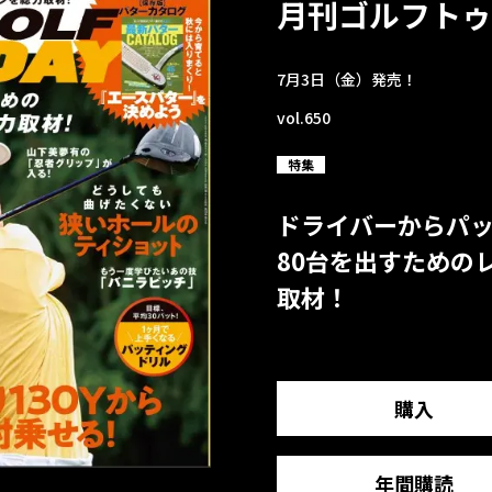
月刊ゴルフトゥ
7月3日（金）発売！
vol.650
特集
ドライバーからパ
80台を出すための
取材！
購入
年間購読