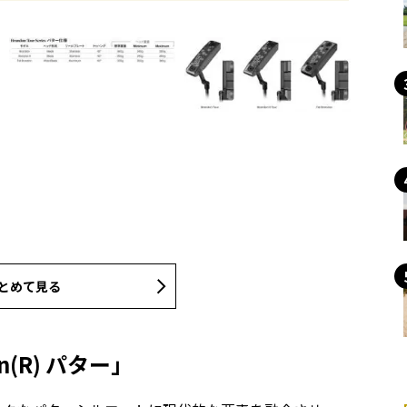
とめて見る
don(R) パター」