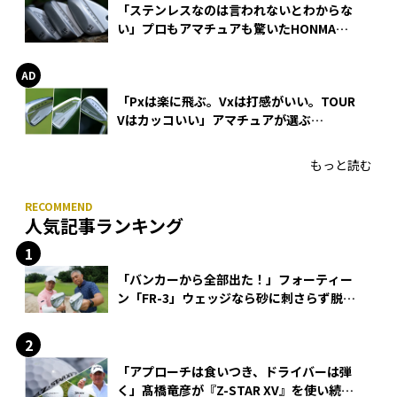
「ステンレスなのは言われないとわからな
い」プロもアマチュアも驚いたHONMA
WEDGEの打感とスピン
「Pxは楽に飛ぶ。Vxは打感がいい。TOUR
Vはカッコいい」アマチュアが選ぶ
HONMA「T//WORLD アイアン」
もっと読む
人気記事ランキング
「バンカーから全部出た！」フォーティー
ン「FR-3」ウェッジなら砂に刺さらず脱出
できる？
「アプローチは食いつき、ドライバーは弾
く」髙橋竜彦が『Z-STAR XV』を使い続け