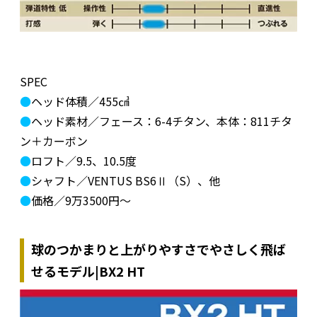
SPEC
●
ヘッド体積／455㎤
●
ヘッド素材／フェース：6-4チタン、本体：811チタ
ン＋カーボン
●
ロフト／9.5、10.5度
●
シャフト／VENTUS BS6Ⅱ（S）、他
●
価格／9万3500円～
球のつかまりと上がりやすさでやさしく飛ば
せるモデル|BX2 HT