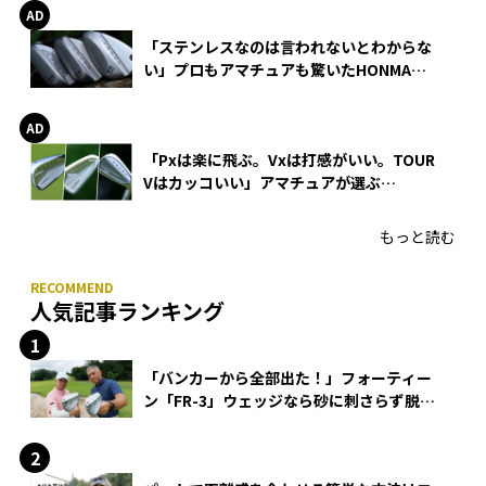
「ステンレスなのは言われないとわからな
い」プロもアマチュアも驚いたHONMA
WEDGEの打感とスピン
「Pxは楽に飛ぶ。Vxは打感がいい。TOUR
Vはカッコいい」アマチュアが選ぶ
HONMA「T//WORLD アイアン」
もっと読む
人気記事ランキング
「バンカーから全部出た！」フォーティー
ン「FR-3」ウェッジなら砂に刺さらず脱出
できる？