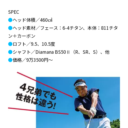
SPEC
●
ヘッド体積／460㎤
●
ヘッド素材／フェース：6-4チタン、本体：811チタ
ン＋カーボン
●
ロフト／9.5、10.5度
●
シャフト／Diamana BS50Ⅱ（R、SR、S）、他
●
価格／9万3500円～