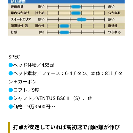
SPEC
●
ヘッド体積／455㎤
●
ヘッド素材／フェース：6-4チタン、本体：811チタ
ン＋カーボン
●
ロフト／9度
●
シャフト／VENTUS BS6Ⅱ（S）、他
●
価格／9万3500円～
打点が安定していれば高初速で飛距離が伸び