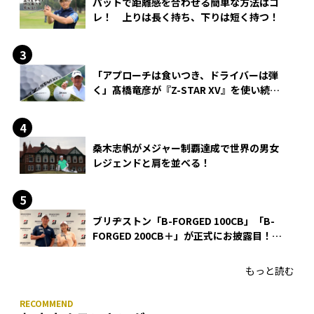
パットで距離感を合わせる簡単な方法はコ
レ！ 上りは長く持ち、下りは短く持つ！
「アプローチは食いつき、ドライバーは弾
く」髙橋竜彦が『Z-STAR XV』を使い続け
る理由
桑木志帆がメジャー制覇達成で世界の男女
レジェンドと肩を並べる！
ブリヂストン「B-FORGED 100CB」「B-
FORGED 200CB＋」が正式にお披露目！
あのアイアンの正体がついに明らかに！
もっと読む