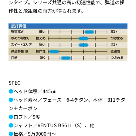
シタイプ。シリーズ共通の高い初速性能で、弾道の操
作性と飛距離の両方が得られます。
SPEC
●
ヘッド体積／445㎤
●
ヘッド素材／フェース：6-4チタン、本体：811チタ
ン＋カーボン
●
ロフト／9度
●
シャフト／VENTUS BS6Ⅱ（S）、他
●
価格／9万9000円～