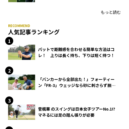
HONMA「T//WORLD アイアン」
もっと読む
人気記事ランキング
パットで距離感を合わせる簡単な方法はコ
レ！ 上りは長く持ち、下りは短く持つ！
「バンカーから全部出た！」フォーティー
ン「FR-3」ウェッジなら砂に刺さらず脱出
できる？
菅楓華 のスイングは日本女子ツアーNo.1!?
マネるには足の踏ん張りが必要