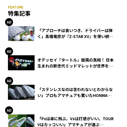
特集記事
「アプローチは食いつき、ドライバーは弾
く」髙橋竜彦が『Z-STAR XV』を使い続け
る理由
オデッセイ『タートル』旋風の真相！ 日本
生まれの新世代ミッドマレットが世界を席
巻
「ステンレスなのは言われないとわからな
い」プロもアマチュアも驚いたHONMA
WEDGEの打感とスピン
「Pxは楽に飛ぶ。Vxは打感がいい。TOUR
Vはカッコいい」アマチュアが選ぶ